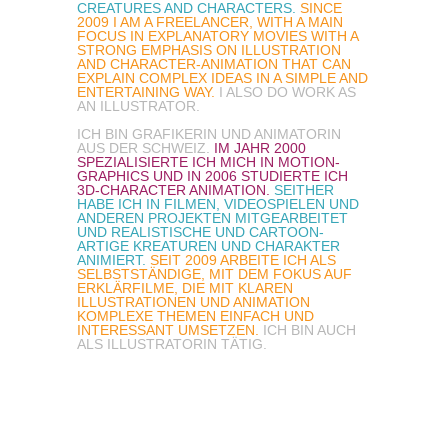
CREATURES AND CHARACTERS.
SINCE
2009 I AM A FREELANCER, WITH A MAIN
FOCUS IN EXPLANATORY MOVIES WITH A
STRONG EMPHASIS ON ILLUSTRATION
AND CHARACTER-ANIMATION THAT CAN
EXPLAIN COMPLEX IDEAS IN A SIMPLE AND
ENTERTAINING WAY.
I ALSO DO WORK AS
AN ILLUSTRATOR.
ICH BIN GRAFIKERIN UND ANIMATORIN
AUS DER SCHWEIZ.
IM JAHR 2000
SPEZIALISIERTE ICH MICH IN MOTION-
GRAPHICS UND IN 2006 STUDIERTE ICH
3D-CHARACTER ANIMATION.
SEITHER
HABE ICH IN FILMEN, VIDEOSPIELEN UND
ANDEREN PROJEKTEN MITGEARBEITET
UND REALISTISCHE UND CARTOON-
ARTIGE KREATUREN UND CHARAKTER
ANIMIERT.
SEIT 2009 ARBEITE ICH ALS
SELBSTSTÄNDIGE, MIT DEM FOKUS AUF
ERKLÄRFILME, DIE MIT KLAREN
ILLUSTRATIONEN UND ANIMATION
KOMPLEXE THEMEN EINFACH UND
INTERESSANT UMSETZEN.
ICH BIN AUCH
ALS ILLUSTRATORIN TÄTIG.